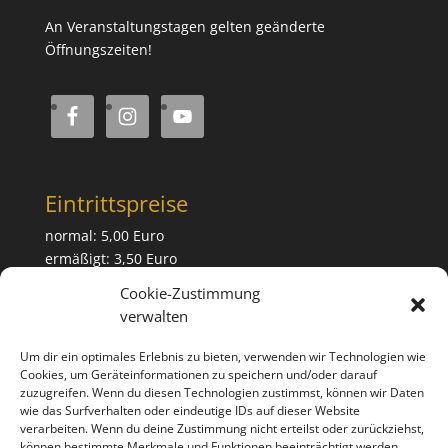
An Veranstaltungstagen gelten geänderte
Öffnungszeiten!
Eintrittspreise
normal: 5,00 Euro
ermäßigt: 3,50 Euro
Cookie-Zustimmung
Die Eintrittspreise für Sonder-veranstaltungen
verwalten
entnehmen Sie bitte den jeweiligen Ankündigungen.
Um dir ein optimales Erlebnis zu bieten, verwenden wir Technologien wie
Cookies, um Geräteinformationen zu speichern und/oder darauf
Links
zuzugreifen. Wenn du diesen Technologien zustimmst, können wir Daten
wie das Surfverhalten oder eindeutige IDs auf dieser Website
Impressum
verarbeiten. Wenn du deine Zustimmung nicht erteilst oder zurückziehst,
Datenschutz
können bestimmte Merkmale und Funktionen beeinträchtigt werden.