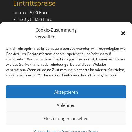
Eintrittspreise
normal: 5,00 Euro
ermäßigt: 3,50 Euro
Cookie-Zustimmung
Die Eintrittspreise für Sonder-veranstaltungen
verwalten
entnehmen Sie bitte den jeweiligen Ankündigungen.
Um dir ein optimales Erlebnis zu bieten, verwenden wir Technologien wie
Cookies, um Geräteinformationen zu speichern und/oder darauf
Links
zuzugreifen. Wenn du diesen Technologien zustimmst, können wir Daten
wie das Surfverhalten oder eindeutige IDs auf dieser Website
Impressum
verarbeiten. Wenn du deine Zustimmung nicht erteilst oder zurückziehst,
Datenschutz
können bestimmte Merkmale und Funktionen beeinträchtigt werden.
Partner und Sponsoren
Cookierichtlinie
Akzeptieren
Kontaktformular
Ablehnen
Einstellungen ansehen
Cookie-Richtlinie
Datenschutzerklärung