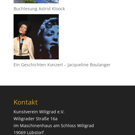
Buchlesung Astrid Kloock
Ein Geschichten Konzert – Jacqueline Boulanger
Kontakt
Kunstverein Wiligrad e.V.
Wiligrader Straße 16a
im Maschinenhaus am Schloss Wiligrad
19069 Lübstorf