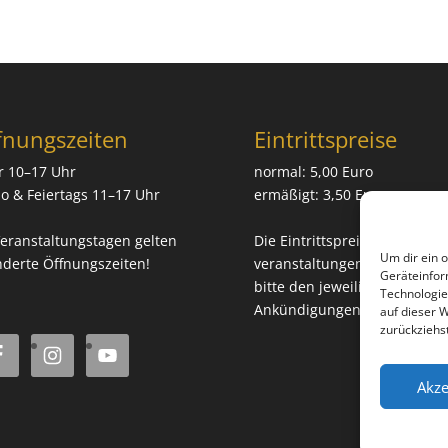
fnungszeiten
Eintrittspreise
r 10–17 Uhr
normal: 5,00 Euro
o & Feiertags 11–17 Uhr
ermäßigt: 3,50 Euro
eranstaltungstagen gelten
Die Eintrittspreise für Sonde
Um dir ein 
derte Öffnungszeiten!
veranstaltungen entnehmen 
Geräteinfor
bitte den jeweiligen
Technologie
Ankündigungen.
auf dieser 
zurückziehs
Akze