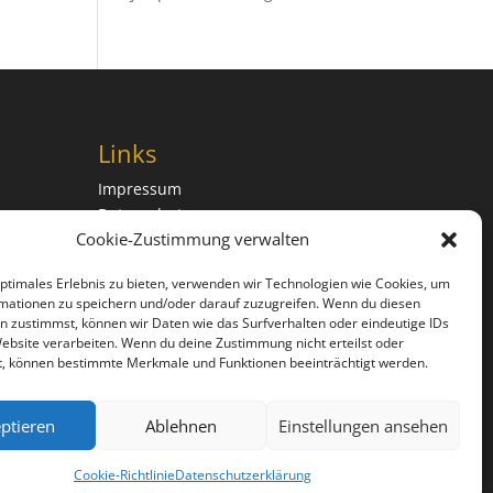
Links
Impressum
Datenschutz
Cookie-Zustimmung verwalten
Partner und Sponsoren
r-
Cookierichtlinie
optimales Erlebnis zu bieten, verwenden wir Technologien wie Cookies, um
Sie
Kontaktformular
mationen zu speichern und/oder darauf zuzugreifen. Wenn du diesen
n zustimmst, können wir Daten wie das Surfverhalten oder eindeutige IDs
Website verarbeiten. Wenn du deine Zustimmung nicht erteilst oder
t, können bestimmte Merkmale und Funktionen beeinträchtigt werden.
ptieren
Ablehnen
Einstellungen ansehen
Cookie-Richtlinie
Datenschutzerklärung